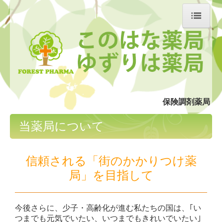
ホーム
当薬局について
会社概要
保険調剤薬局
このはな薬局
当薬局について
ゆずりは薬局
処方箋の受付
信頼される「街のかかりつけ薬
局」を目指して
在宅医療
採用情報
今後さらに、少子・高齢化が進む私たちの国は、｢い
掲示事項
つまでも元気でいたい、いつまでもきれいでいたい｣