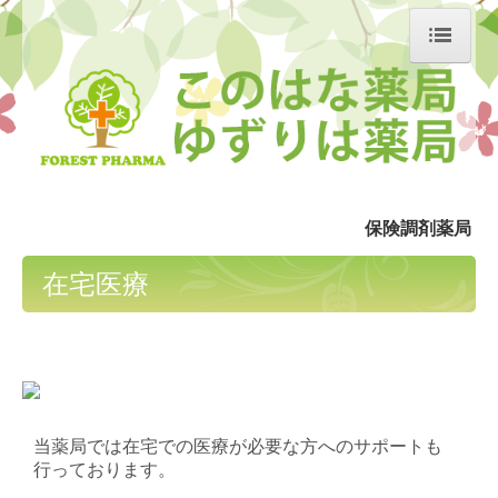
ホーム
当薬局について
会社概要
保険調剤薬局
このはな薬局
在宅医療
ゆずりは薬局
処方箋の受付
在宅医療
採用情報
当薬局では在宅での医療が必要な方へのサポートも
行っております。
掲示事項