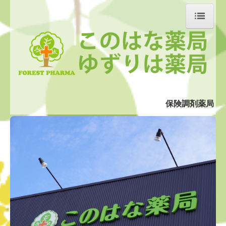
ホーム
当薬局について
会社概要
保険調剤薬局
このはな薬局
ゆずりは薬局
処方箋の受付
在宅医療
採用情報
掲示事項